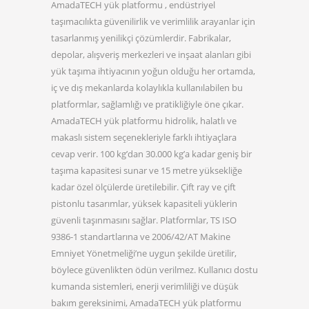
AmadaTECH yük platformu , endüstriyel
taşımacılıkta güvenilirlik ve verimlilik arayanlar için
tasarlanmış yenilikçi çözümlerdir. Fabrikalar,
depolar, alışveriş merkezleri ve inşaat alanları gibi
yük taşıma ihtiyacının yoğun olduğu her ortamda,
iç ve dış mekanlarda kolaylıkla kullanılabilen bu
platformlar, sağlamlığı ve pratikliğiyle öne çıkar.
AmadaTECH yük platformu hidrolik, halatlı ve
makaslı sistem seçenekleriyle farklı ihtiyaçlara
cevap verir. 100 kg’dan 30.000 kg’a kadar geniş bir
taşıma kapasitesi sunar ve 15 metre yüksekliğe
kadar özel ölçülerde üretilebilir. Çift ray ve çift
pistonlu tasarımlar, yüksek kapasiteli yüklerin
güvenli taşınmasını sağlar. Platformlar, TS ISO
9386-1 standartlarına ve 2006/42/AT Makine
Emniyet Yönetmeliği’ne uygun şekilde üretilir,
böylece güvenlikten ödün verilmez. Kullanıcı dostu
kumanda sistemleri, enerji verimliliği ve düşük
bakım gereksinimi, AmadaTECH yük platformu