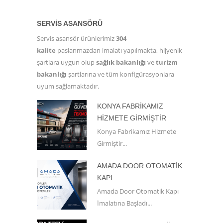
SERVIS ASANSÖRÜ
Servis asansör ürünlerimiz
304
kalite
paslanmazdan imalatı yapılmakta, hijyenik
şartlara uygun olup
sağlık bakanlığı
ve
turizm
bakanlığı
şartlarına ve tüm konfigürasyonlara
uyum sağlamaktadır.
KONYA FABRIKAMIZ
HIZMETE GIRMIŞTIR
Konya Fabrikamız Hizmete
Girmiştir...
AMADA DOOR OTOMATIK
KAPI
Amada Door Otomatik Kapı
İmalatına Başladı...