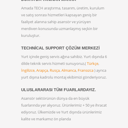
Amada TECH araştırma, tasarım, üretim, kurulum
ve satış sonrası hizmetleri kapsayan geniş bir
faaliyet alanına sahip asansör ve yürüyen
merdiven konusunda uzmanlaşmış seçkin bir
kuruluştur.
TECHNICAL SUPPORT ÇÖZÜM MERKEZI
Yurt içinde geniş servis ağına sahibiz. Yurt dışında 6
dilde teknik servis hizmeti sunuyoruz,(
Türkçe
,
İngilizce
,
Arapça
,
Rusça
,
Almanca
,
Fransızca
) ayrıca
yurt dışına kadrolu montaj ekibimizi gönderiyoruz.
ULUSLARARASI TÜM FUARLARDAYIZ.
Asansör sektörünün dünya da en büyük
fuarlarında yer alıyoruz. Ürünlerimiz + 50 ye ihracat
ediyoruz. Ülkemizde ve Yurt dışında ürünlerimiz
kalite ve markamız ön planda