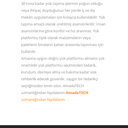
30 tona kadar yük taşıma işlerinin yoğun olduğu
veya ihtiyaç duyduğunuz her yerde iç ve dış
mekân uygulamaları için kolayca kullanılabilir. Yük
taşıma amaçlı olarak üretilmiş asansörlerdir. İnsan
asansörlerine göre konfor ve hız aranmaz. Yük
platformu tipik olarak malzemelerin veya
paletlerin binaların katları arasında taşınması için
kullanılır.
Amacına uygun doğru yük platformu almanız çok
önemlidir yük platformu seçiminden tedarik,
kurulum, devreye alma ve bakıma kadar size
rehberlik edecek güvenilir, saygın bir tedarikçi
seçtiğinizden emin olun. AmadaTECH
uzmanlığından faydalanın
AmadaTECH
uzmanlığından faydalanın
Yük Asansör Seçimi
Pool lift
Kapalı Tip Dikey
Double
Engelli Platformu
Decker Lift