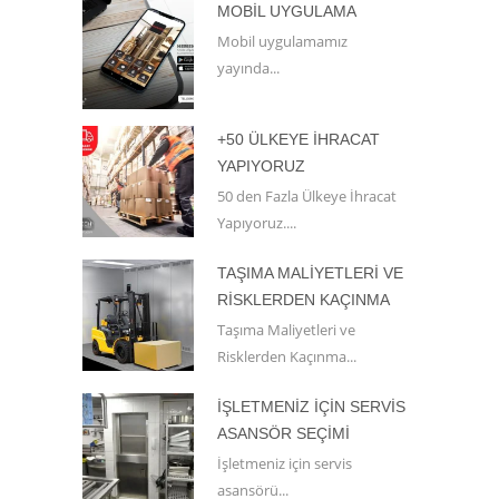
MOBIL UYGULAMA
Mobil uygulamamız
yayında...
+50 ÜLKEYE İHRACAT
YAPIYORUZ
50 den Fazla Ülkeye İhracat
Yapıyoruz....
TAŞIMA MALIYETLERI VE
RISKLERDEN KAÇINMA
Taşıma Maliyetleri ve
Risklerden Kaçınma...
İŞLETMENIZ İÇIN SERVIS
ASANSÖR SEÇIMI
İşletmeniz için servis
asansörü...