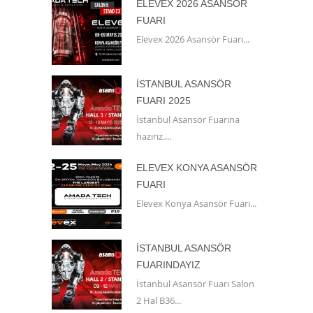
ELEVEX 2026 ASANSÖR
FUARI
Elevex 2026 Asansör Fuarı...
İSTANBUL ASANSÖR
FUARI 2025
İstanbul Asansör Fuarına
hazırız....
ELEVEX KONYA ASANSÖR
FUARI
Elevex Konya Asansör Fuarı...
İSTANBUL ASANSÖR
FUARINDAYIZ
İstanbul Asansör Fuarı Salon
2 Hal B36...