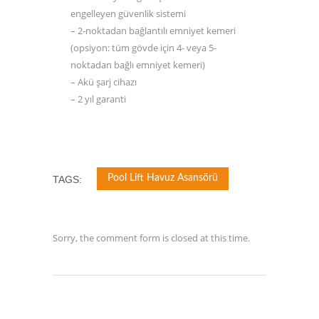
engelleyen güvenlik sistemi
– 2-noktadan bağlantılı emniyet kemeri
(opsiyon: tüm gövde için 4- veya 5-
noktadan bağlı emniyet kemeri)
– Akü şarj cihazı
– 2 yıl garanti
Pool Lift Havuz Asansörü
TAGS:
Sorry, the comment form is closed at this time.