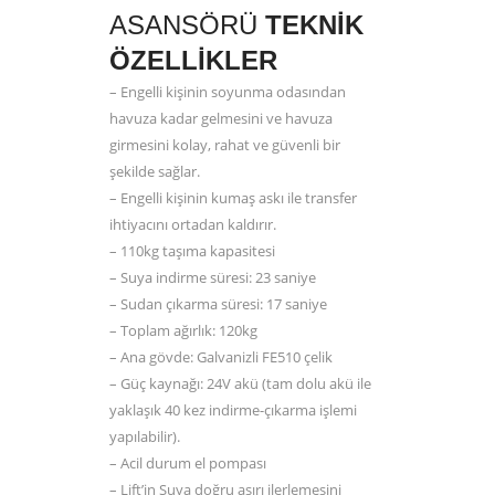
ASANSÖRÜ
TEKNIK
ÖZELLIKLER
– Engelli kişinin soyunma odasından
havuza kadar gelmesini ve havuza
girmesini kolay, rahat ve güvenli bir
şekilde sağlar.
– Engelli kişinin kumaş askı ile transfer
ihtiyacını ortadan kaldırır.
– 110kg taşıma kapasitesi
– Suya indirme süresi: 23 saniye
– Sudan çıkarma süresi: 17 saniye
– Toplam ağırlık: 120kg
– Ana gövde: Galvanizli FE510 çelik
– Güç kaynağı: 24V akü (tam dolu akü ile
yaklaşık 40 kez indirme-çıkarma işlemi
yapılabilir).
– Acil durum el pompası
– Lift’in Suya doğru aşırı ilerlemesini