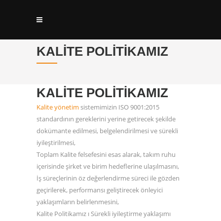
KALITE POLITIKAMIZ
KALITE POLITIKAMIZ
Kalite yönetim
sistemimizin ISO 9001:2015
standardının gereklerini yerine getirecek şekilde
dokümante edilmesi, belgelendirilmesi ve sürekli
iyileştirilmesi,
Toplam Kalite felsefesini esas alarak, takım ruhu
içerisinde şirket ve birim hedeflerine ulaşılmasını,
İş süreçlerinin öz değerlendirme süreci ile gözden
geçirilerek, performansı geliştirecek önleyici
yaklaşımların belirlenmesini,
Kalite Politikamız ı Sürekli iyileştirme yaklaşımı