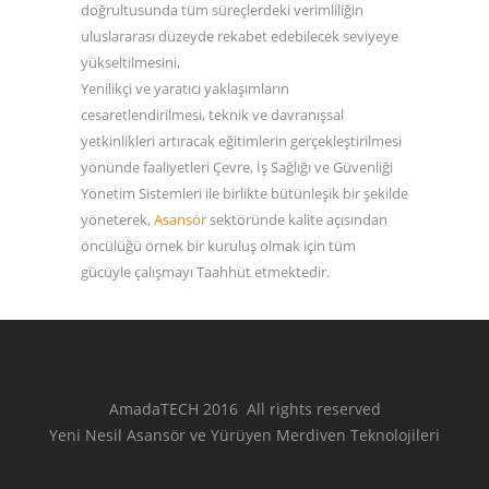
doğrultusunda tüm süreçlerdeki verimliliğin
uluslararası düzeyde rekabet edebilecek seviyeye
yükseltilmesini,
Yenilikçi ve yaratıcı yaklaşımların
cesaretlendirilmesi, teknik ve davranışsal
yetkinlikleri artıracak eğitimlerin gerçekleştirilmesi
yönünde faaliyetleri Çevre, İş Sağlığı ve Güvenliği
Yönetim Sistemleri ile birlikte bütünleşik bir şekilde
yöneterek,
Asansör
sektöründe kalite açısından
öncülüğü örnek bir kuruluş olmak için tüm
gücüyle çalışmayı Taahhüt etmektedir.
AmadaTECH 2016 All rights reserved
Yeni Nesil Asansör ve Yürüyen Merdiven Teknolojileri