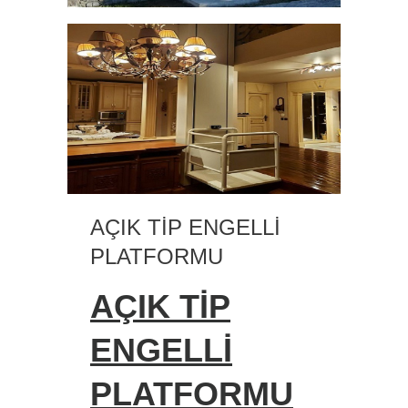
AÇIK TIP ENGELLI
PLATFORMU
AÇIK TIP
ENGELLI
PLATFORMU