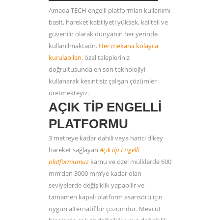
Amada TECH engelli platformları kullanımı
basit, hareket kabiliyeti yüksek, kaliteli ve
güvenilir olarak dünyanın her yerinde
kullanılmaktadır.
Her mekana kolayca
kurulabilen
, özel talepleriniz
doğrultusunda en son teknolojiyi
kullanarak kesintisiz çalışan çözümler
üretmekteyiz.
AÇIK TIP ENGELLI
PLATFORMU
3 metreye kadar dahili veya harici dikey
hareket sağlayan
Açık tip Engelli
platformumuz
kamu ve özel mülklerde 600
mm’den 3000 mm’ye kadar olan
seviyelerde değişiklik yapabilir ve
tamamen kapalı platform asansörü için
uygun alternatif bir çözümdür. Mevcut