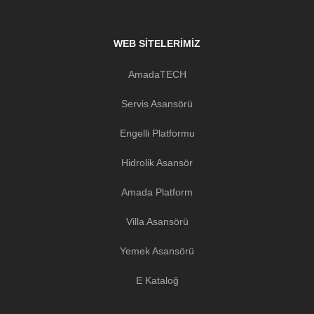
WEB SITELERIMIZ
AmadaTECH
Servis Asansörü
Engelli Platformu
Hidrolik Asansör
Amada Platform
Villa Asansörü
Yemek Asansörü
E Kataloğ