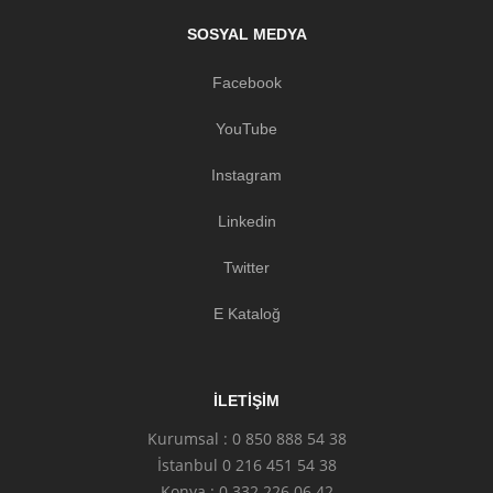
SOSYAL MEDYA
Facebook
YouTube
Instagram
Linkedin
Twitter
E Kataloğ
İLETIŞIM
Kurumsal : 0 850 888 54 38
İstanbul 0 216 451 54 38
Konya : 0 332 226 06 42