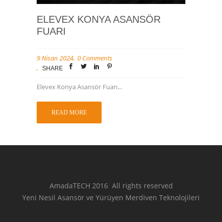
ELEVEX KONYA ASANSÖR
FUARI
9 Nisan 2024
0 Comments
SHARE
Elevex Konya Asansör Fuarı...
READ MORE
AmadaTECH 2016 All rights reserved
Yeni Nesil Asansör ve Yürüyen Merdiven Teknolojileri