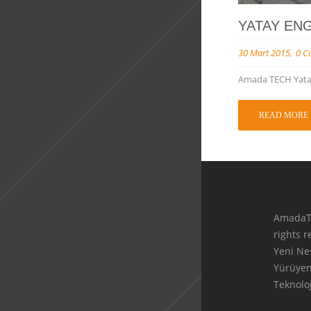
YATAY EN
30 Mart 2015
0 C
Amada TECH Yatay 
READ MORE
AmadaT
rights 
Yeni Ne
Yürüye
Teknoloj