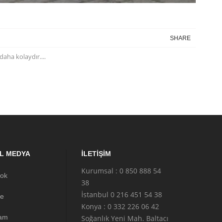
SHARE
aha kolaydır....
L MEDYA
İLETIŞIM
Kurumsal : 0 850 888 54
ok
38
İstanbul 0 216 451 54 38
e
Konya : 0 332 226 06 42
ram
Soğanlık Yeni Mah. Baltacı