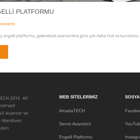
GELLI PLATFORMU
omments
engelli platformu, geleneksel asansörlere göre çok daha hızlı ve kurulumu d
WEB SITELERIMIZ
SOSYA
ECH 2016 All
reserved
AmadaTECH
Facebo
sil Asansör ve
n Merdiven
Servis Asansörü
YouTub
ileri
Engelli Platformu
Instag