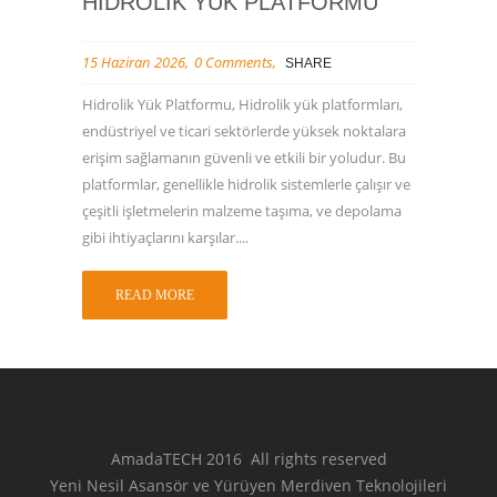
HIDROLIK YÜK PLATFORMU
15 Haziran 2026
0 Comments
SHARE
Hidrolik Yük Platformu, Hidrolik yük platformları,
endüstriyel ve ticari sektörlerde yüksek noktalara
erişim sağlamanın güvenli ve etkili bir yoludur. Bu
platformlar, genellikle hidrolik sistemlerle çalışır ve
çeşitli işletmelerin malzeme taşıma, ve depolama
gibi ihtiyaçlarını karşılar....
READ MORE
AmadaTECH 2016 All rights reserved
Yeni Nesil Asansör ve Yürüyen Merdiven Teknolojileri