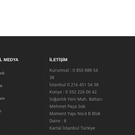
L MEDYA
İLETIŞIM
Kurumsal : 0 850 888 54
ok
38
İstanbul 0 216 451 54 38
e
Konya : 0 332 226 06 42
ram
Soğanlık Yeni Mah. Baltacı
Mehmet Paşa Sok.
n
Moment Yapı No:4 B Blok
Daire : 8
Kartal İstanbul Türkiye