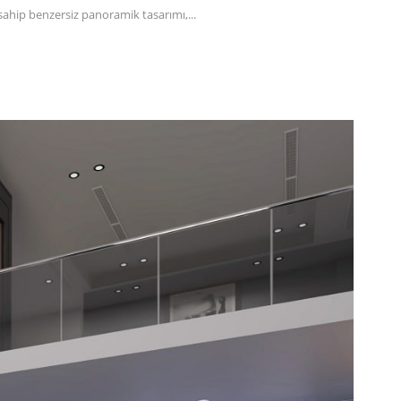
hip benzersiz panoramik tasarımı,...