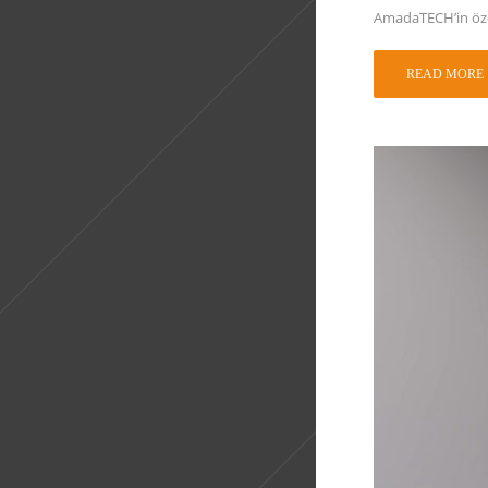
AmadaTECH’in özel
READ MORE