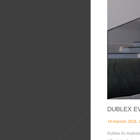
DUBLEX E
14 Haziran 2026
Dublex Ev Asansör