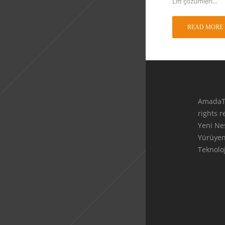
Lift çözümleri...
READ MORE
AmadaT
rights 
Yeni Ne
Yürüye
Teknoloj