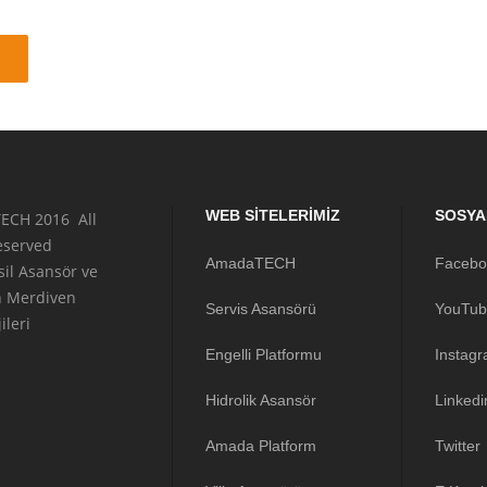
WEB SITELERIMIZ
SOSYA
ECH 2016 All
reserved
AmadaTECH
Facebo
sil Asansör ve
n Merdiven
Servis Asansörü
YouTub
ileri
Engelli Platformu
Instag
Hidrolik Asansör
Linkedi
Amada Platform
Twitter