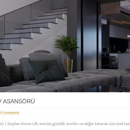
V ASANSÖRÜ
0 Comments
ü | Duplex Home Lift, evinize güzellik, konfor ve değer katarak size özel t